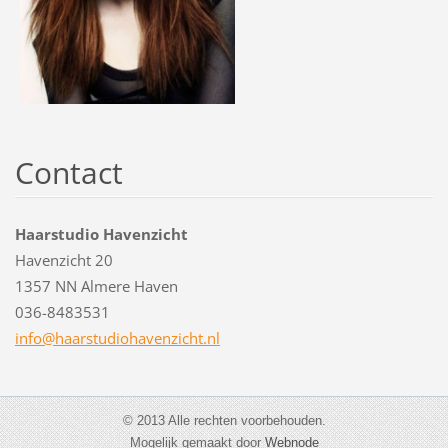
Contact
Haarstudio Havenzicht
Havenzicht 20
1357 NN Almere Haven
036-8483531
info@haa
rstudioh
avenzich
t.nl
© 2013 Alle rechten voorbehouden.
Mogelijk gemaakt door
Webnode