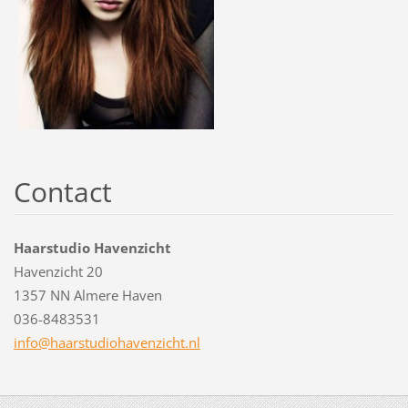
Contact
Haarstudio Havenzicht
Havenzicht 20
1357 NN Almere Haven
036-8483531
info@haa
rstudioh
avenzich
t.nl