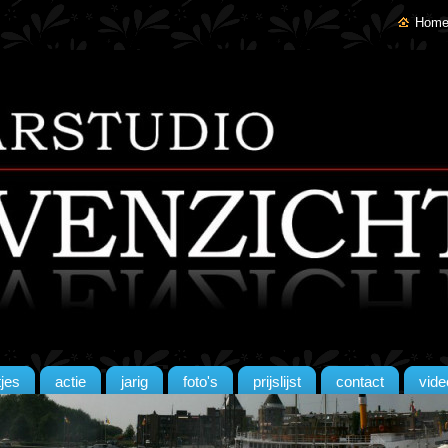
Home
tjes
actie
jarig
foto's
prijslijst
contact
vide