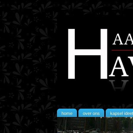
home
over ons
kapsel idee