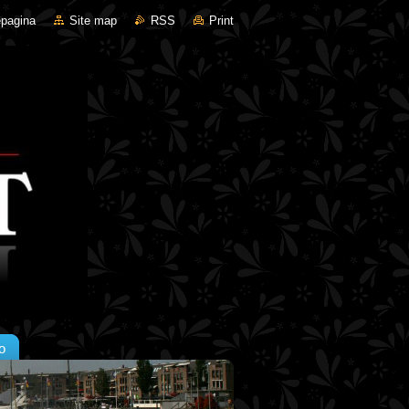
pagina
Site map
RSS
Print
o