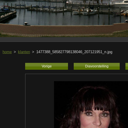
home
>
klanten
>
1477388_585827798138046_207121951_n.jpg
Vorige
Diavoorstelling